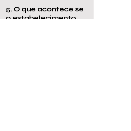
5. O que acontece se
o estabelecimento
operar sem a Licença
Sanitária ou com a
estrutura fora das
normas?
A operação irregular caracteriza
infração sanitária. Durante uma
fiscalização, os fiscais podem
aplicar multas altíssimas,
apreender produtos, notificar o
local para obras corretivas de
urgência e, em casos de risco